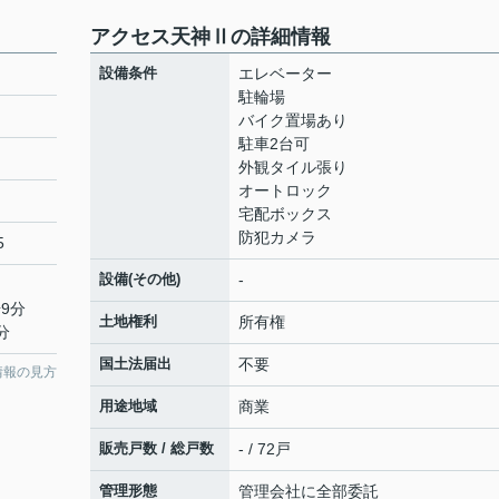
アクセス天神Ⅱの詳細情報
設備条件
エレベーター
駐輪場
バイク置場あり
駐車2台可
外観タイル張り
オートロック
宅配ボックス
防犯カメラ
5
設備(その他)
-
9分
土地権利
所有権
分
国土法届出
不要
情報の見方
用途地域
商業
販売戸数 / 総戸数
- / 72戸
管理形態
管理会社に全部委託