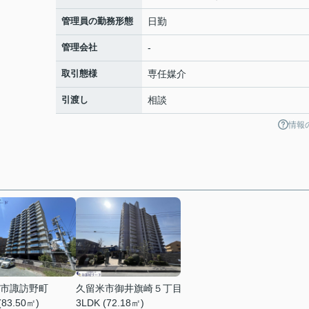
管理員の勤務形態
日勤
管理会社
-
取引態様
専任媒介
引渡し
相談
情報
市諏訪野町
久留米市御井旗崎５丁目
(83.50㎡)
3LDK (72.18㎡)