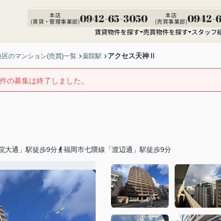
本店
本店
0942-65-3050
0942-6
(賃貸・管理事業部)
(売買事業部)
賃貸物件を探す
売買物件を探す
スタッフ
アクセス天神Ⅱ
区のマンション(売買)一覧
薬院駅
件の募集は終了しました。
院大通」駅徒歩9分
福岡市七隈線「渡辺通」駅徒歩9分