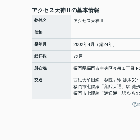
アクセス天神Ⅱの基本情報
物件名
アクセス天神Ⅱ
価格
-
築年月
2002年4月（築24年）
総戸数
72戸
所在地
福岡県
福岡市中央区
今泉
１丁目4-
交通
西鉄大牟田線
「
薬院
」駅 徒歩5分
福岡市七隈線
「
薬院大通
」駅 徒歩
福岡市七隈線
「
渡辺通
」駅 徒歩9