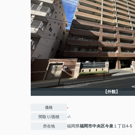
【外観】
-
価格
-/-
間取り/面積
福岡県
福岡市中央区
今泉
１丁目4-5
所在地