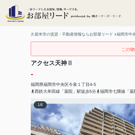
久留米市の賃貸・不動産情報ならお部屋リード
福岡市中央
この物
アクセス天神Ⅱ
-
福岡県
福岡市中央区
今泉
１丁目4-5
西鉄大牟田線「薬院」駅徒歩5分
福岡市七隈線「薬
1
/
8